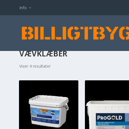
Info
VÆVKLÆBER
Viser 4 resultater