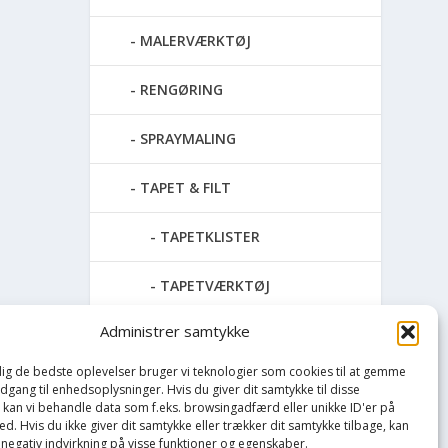
MALERVÆRKTØJ
RENGØRING
SPRAYMALING
TAPET & FILT
TAPETKLISTER
TAPETVÆRKTØJ
Administrer samtykke
VÆVKLÆBER
 dig de bedste oplevelser bruger vi teknologier som cookies til at gemme
UDENDØRS MALING
adgang til enhedsoplysninger. Hvis du giver dit samtykke til disse
, kan vi behandle data som f.eks. browsingadfærd eller unikke ID'er på
d. Hvis du ikke giver dit samtykke eller trækker dit samtykke tilbage, kan
Opvarmning
 negativ indvirkning på visse funktioner og egenskaber.