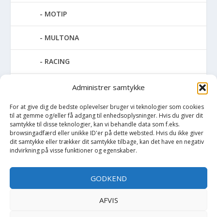
MOTIP
MULTONA
RACING
SPECIAL SPRAY
Administrer samtykke
For at give dig de bedste oplevelser bruger vi teknologier som cookies
SPRAYMAX
til at gemme og/eller få adgang til enhedsoplysninger. Hvis du giver dit
samtykke til disse teknologier, kan vi behandle data som f.eks.
TAPET & FILT
browsingadfærd eller unikke ID'er på dette websted. Hvis du ikke giver
dit samtykke eller trækker dit samtykke tilbage, kan det have en negativ
indvirkning på visse funktioner og egenskaber.
UDENDØRS MALING
GODKEND
Opvarmning
AFVIS
Værktøj