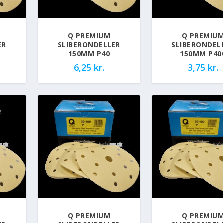
Q PREMIUM
Q PREMIU
ER
SLIBERONDELLER
SLIBERONDEL
150MM P40
150MM P40
6,25
kr.
3,75
kr.
Q PREMIUM
Q PREMIU