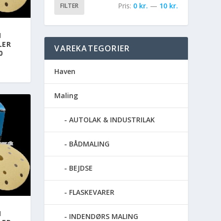
Pris:
0 kr.
—
10 kr.
FILTER
M
LER
VAREKATEGORIER
0
Haven
Maling
AUTOLAK & INDUSTRILAK
BÅDMALING
BEJDSE
FLASKEVARER
M
INDENDØRS MALING