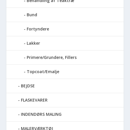
Behandling af Teaktræ
Bund
Fortyndere
Lakker
Primere/Grundere, Fillers
Topcoat/Emalje
BEJDSE
FLASKEVARER
INDENDØRS MALING
MALERVÆRKTØJ