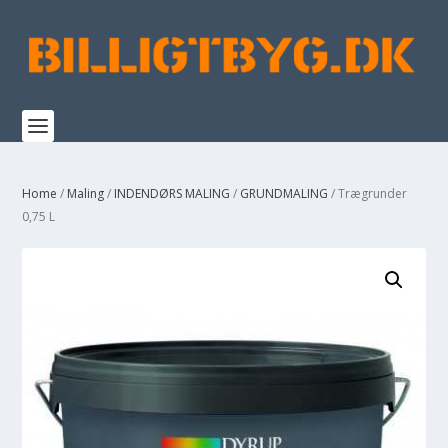
Home
/
Maling
/
INDENDØRS MALING
/
GRUNDMALING
/ Trægrunder
0,75 L