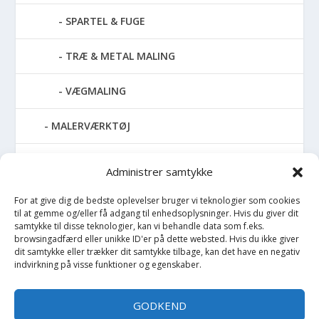
SPARTEL & FUGE
TRÆ & METAL MALING
VÆGMALING
MALERVÆRKTØJ
RENGØRING
Administrer samtykke
SPRAYMALING
For at give dig de bedste oplevelser bruger vi teknologier som cookies
til at gemme og/eller få adgang til enhedsoplysninger. Hvis du giver dit
samtykke til disse teknologier, kan vi behandle data som f.eks.
TAPET & FILT
browsingadfærd eller unikke ID'er på dette websted. Hvis du ikke giver
dit samtykke eller trækker dit samtykke tilbage, kan det have en negativ
UDENDØRS MALING
indvirkning på visse funktioner og egenskaber.
Opvarmning
GODKEND