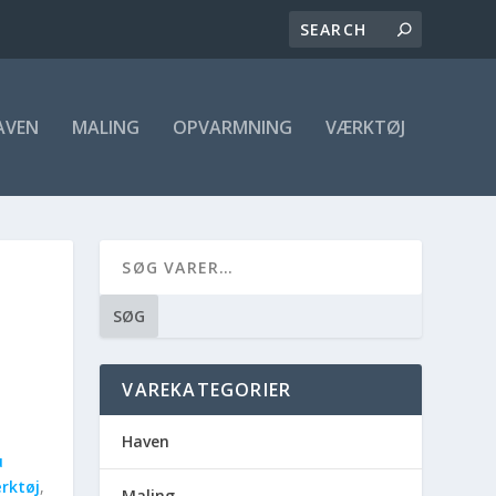
AVEN
MALING
OPVARMNING
VÆRKTØJ
SØG
VAREKATEGORIER
Haven
u
rktøj
,
Maling