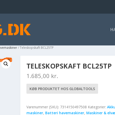
H
havemaskiner
/ Teleskopskaft BCL25TP
TELESKOPSKAFT BCL25TP
1.685,00
kr.
KØB PRODUKTET HOS GLOBALTOOLS
Varenummer (SKU):
7314150497508
Kategorier:
Akk
maskiner
,
Batteri havemaskiner
,
Maskiner & elvæ