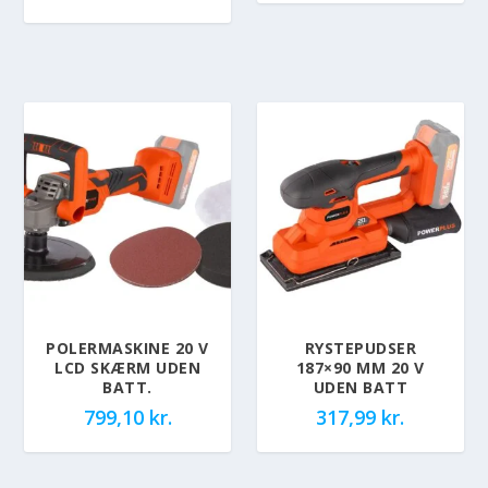
POLERMASKINE 20 V
RYSTEPUDSER
LCD SKÆRM UDEN
187×90 MM 20 V
BATT.
UDEN BATT
799,10
kr.
317,99
kr.