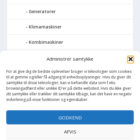
Generatorer
Klimamaskiner
Kombimaskiner
Kompressor
Administrer samtykke
For at give dig de bedste oplevelser bruger vi teknologier som cookies
Pressemaskiner
til at gemme og/eller få adgang til enhedsoplysninger. Hvis du giver dit
samtykke til disse teknologier, kan vi behandle data som f.eks.
Save
browsingadfærd eller unikke ID'er på dette websted. Hvis du ikke giver
dit samtykke eller trækker dit samtykke tilbage, kan det have en negativ
indvirkning på visse funktioner og egenskaber.
Slibemaskiner
GODKEND
Svejser
AFVIS
Søjlebore- & bænkboremaskiner