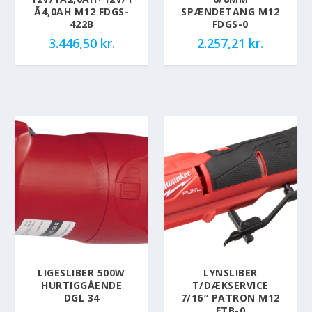
Ã4,0AH M12 FDGS-
SPÆNDETANG M12
422B
FDGS-0
3.446,50
kr.
2.257,21
kr.
LIGESLIBER 500W
LYNSLIBER
HURTIGGÅENDE
T/DÆKSERVICE
DGL 34
7/16″ PATRON M12
FTB-0