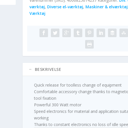
Varenummer (SKU):
4006825614237
Kategorier:
Div. 
værktøj
,
Diverse el-værktøj
,
Maskiner & elværktøj
Værktøj
BESKRIVELSE
Quick release for toolless change of equipment
Comfortable accessory change thanks to magneti
tool fixation
Powerful 300 Watt motor
Speed electronics for material and application suit
working
Thanks to constant electronics no loss of idle spe