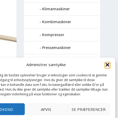
Klimamaskiner
Kombimaskiner
Kompressor
Pressemaskiner
Save
Administrer samtykke
INE
Slibemaskiner
 dig de bedste oplevelser bruger vi teknologier som cookies til at gemme
adgang til enhedsoplysninger. Hvis du giver dit samtykke til disse
, kan vi behandle data som f.eks. browsingadfærd eller unikke ID'er på
Svejser
d. Hvis du ikke giver dit samtykke eller trækker dit samtykke tilbage, kan
 negativ indvirkning på visse funktioner og egenskaber.
Søjlebore- &
bænkboremaskiner
DKEND
AFVIS
SE PRÆFERENCER