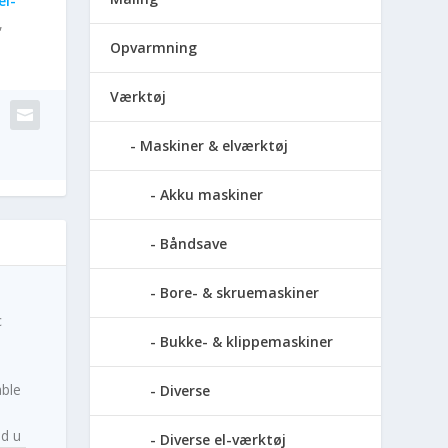
el-
,
Opvarmning
Værktøj
Maskiner & elværktøj
Akku maskiner
Båndsave
Bore- & skruemaskiner
c
Bukke- & klippemaskiner
able
Diverse
ed u
Diverse el-værktøj