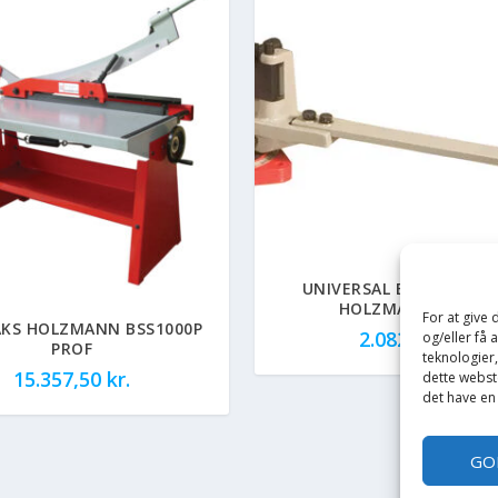
UNIVERSAL BUKKEMASK
HOLZMANN UB 70
For at give
AKS HOLZMANN BSS1000P
2.082,50
kr.
og/eller få 
PROF
teknologier
15.357,50
kr.
dette webste
det have en
GO