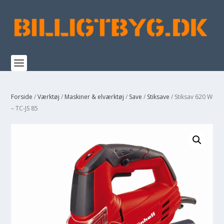
Forside
/
Værktøj
/
Maskiner & elværktøj
/
Save
/
Stiksave
/ Stiksav 620 W
– TC-JS 85