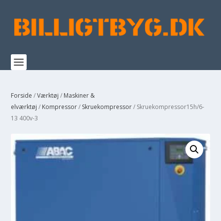
Forside
/
Værktøj
/
Maskiner &
elværktøj
/
Kompressor
/
Skruekompressor
/ Skruekompressor15h/6-
13 400v-3