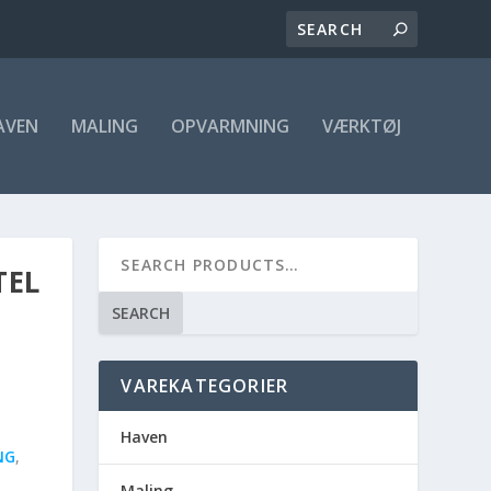
AVEN
MALING
OPVARMNING
VÆRKTØJ
TEL
SEARCH
VAREKATEGORIER
Haven
NG
,
Maling