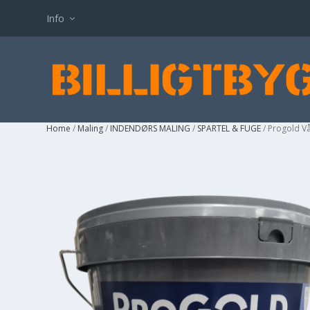
Info
Home
/
Maling
/
INDENDØRS MALING
/
SPARTEL & FUGE
/ Progold V