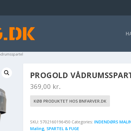
H
ådrumsspartel
PROGOLD VÅDRUMSSPAR
369,00
kr.
KØB PRODUKTET HOS BNFARVER.DK
SKU:
5702160196450
Categories:
INDENDØRS MALI
Maling
,
SPARTEL & FUGE