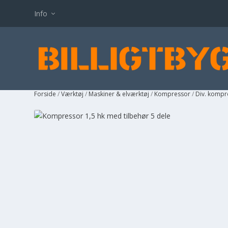
Info
Forside
/
Værktøj
/
Maskiner & elværktøj
/
Kompressor
/
Div. kompr