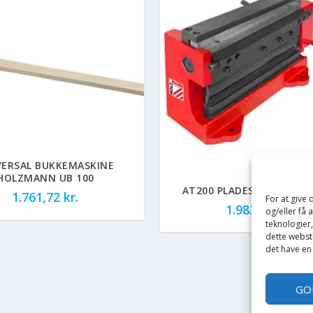
VERSAL BUKKEMASKINE
HOLZMANN UB 100
AT200 PLADESAKS OG BU
1.761,72
kr.
For at give
1.983,75
kr.
og/eller få 
teknologier
dette webste
det have en
GO