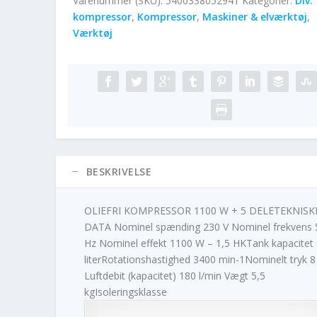
Varenummer (SKU):
5400338052941
Kategorier:
Div.
kompressor
,
Kompressor
,
Maskiner & elværktøj
,
Værktøj
BESKRIVELSE
OLIEFRI KOMPRESSOR 1100 W + 5 DELETEKNISK
DATA Nominel spænding 230 V Nominel frekvens 
Hz Nominel effekt 1100 W – 1,5 HKTank kapacitet 
literRotationshastighed 3400 min-1Nominelt tryk 8
Luftdebit (kapacitet) 180 l/min Vægt 5,5
kgIsoleringsklasse