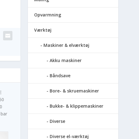
Opvarmning
Værktøj
Maskiner & elværktøj
Akku maskiner
Båndsave
Bore- & skruemaskiner
E
50
Bukke- & klippemaskiner
0
 bar
Diverse
Diverse el-værktøj