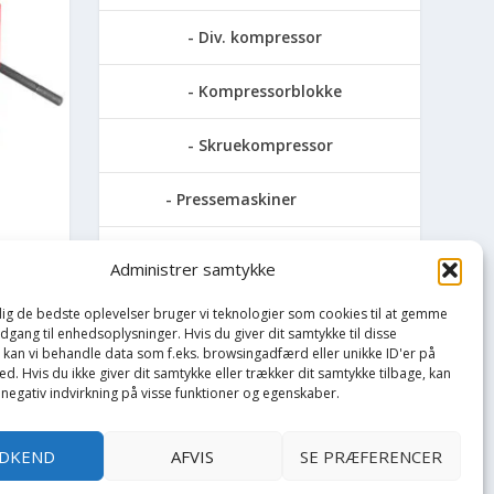
Div. kompressor
Kompressorblokke
Skruekompressor
Pressemaskiner
Save
Administrer samtykke
KKER
Slibemaskiner
 dig de bedste oplevelser bruger vi teknologier som cookies til at gemme
adgang til enhedsoplysninger. Hvis du giver dit samtykke til disse
, kan vi behandle data som f.eks. browsingadfærd eller unikke ID'er på
Svejser
d. Hvis du ikke giver dit samtykke eller trækker dit samtykke tilbage, kan
 negativ indvirkning på visse funktioner og egenskaber.
Søjlebore- &
bænkboremaskiner
DKEND
AFVIS
SE PRÆFERENCER