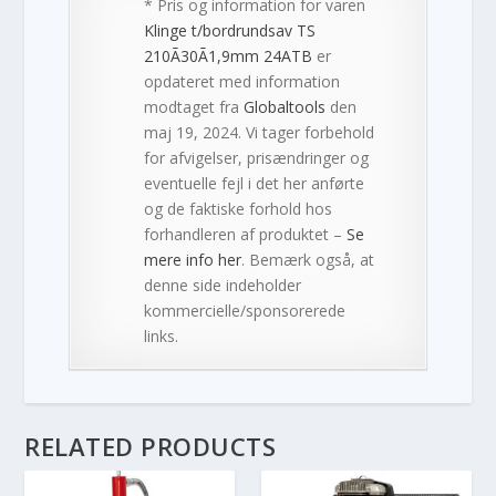
* Pris og information for varen
Klinge t/bordrundsav TS
210Ã30Ã1,9mm 24ATB
er
opdateret med information
modtaget fra
Globaltools
den
maj 19, 2024. Vi tager forbehold
for afvigelser, prisændringer og
eventuelle fejl i det her anførte
og de faktiske forhold hos
forhandleren af produktet –
Se
mere info her
. Bemærk også, at
denne side indeholder
kommercielle/sponsorerede
links.
RELATED PRODUCTS