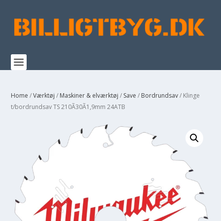
Home
/
Værktøj
/
Maskiner & elværktøj
/
Save
/
Bordrundsav
/ Klinge
t/bordrundsav TS 210Ã30Ã1,9mm 24ATB