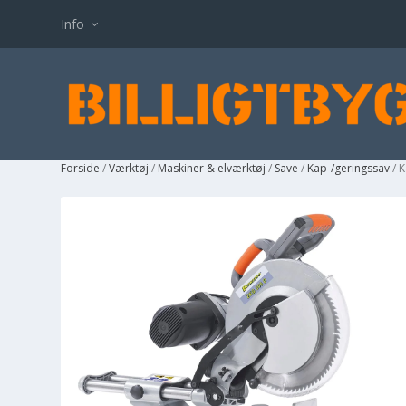
Info
Forside
/
Værktøj
/
Maskiner & elværktøj
/
Save
/
Kap-/geringssav
/ 