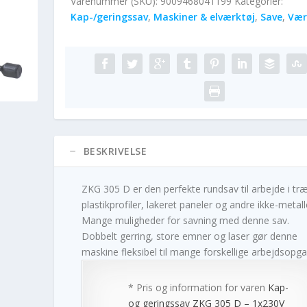
Varenummer (SKU):
9009468041199
Kategorier:
Kap-/geringssav
,
Maskiner & elværktøj
,
Save
,
Vær
BESKRIVELSE
ZKG 305 D er den perfekte rundsav til arbejde i træ
plastikprofiler, lakeret paneler og andre ikke-metall
Mange muligheder for savning med denne sav.
Dobbelt gerring, store emner og laser gør denne
maskine fleksibel til mange forskellige arbejdsopga
* Pris og information for varen
Kap-
og geringssav ZKG 305 D – 1x230V