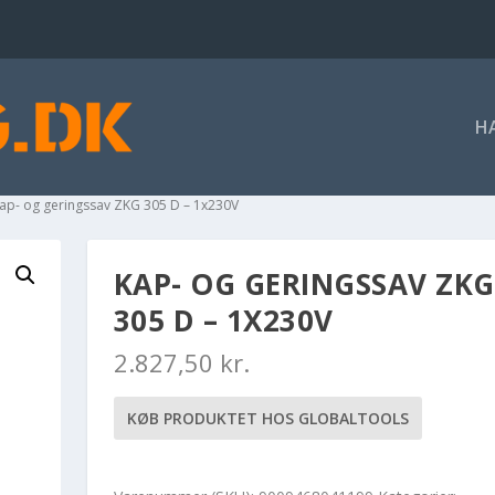
H
Kap- og geringssav ZKG 305 D – 1x230V
KAP- OG GERINGSSAV ZKG
305 D – 1X230V
2.827,50
kr.
KØB PRODUKTET HOS GLOBALTOOLS