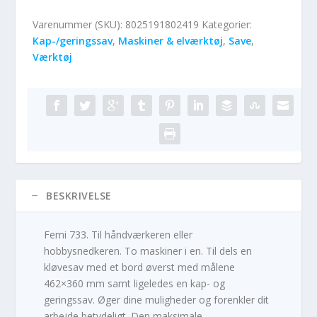
Varenummer (SKU):
8025191802419
Kategorier:
Kap-/geringssav
,
Maskiner & elværktøj
,
Save
,
Værktøj
BESKRIVELSE
Femi 733. Til håndværkeren eller
hobbysnedkeren. To maskiner i en. Til dels en
kløvesav med et bord øverst med målene
462×360 mm samt ligeledes en kap- og
geringssav. Øger dine muligheder og forenkler dit
arbejde betydeligt. Den maksimale