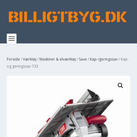
Forside
/
Værktøj
/
Maskiner & elværktøj
/
Save
/
Kap-/geringssav
/ Kap-
og geringssav 733