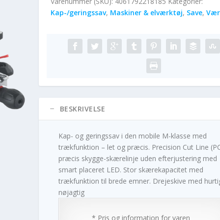
Varenummer (SKU):
4061792218185
Kategorier:
Kap-/geringssav
,
Maskiner & elværktøj
,
Save
,
Vær
BESKRIVELSE
Kap- og geringssav i den mobile M-klasse med
trækfunktion – let og præcis. Precision Cut Line (P
præcis skygge-skærelinje uden efterjustering med
smart placeret LED. Stor skærekapacitet med
trækfunktion til brede emner. Drejeskive med hurti
nøjagtig
* Pris og information for varen