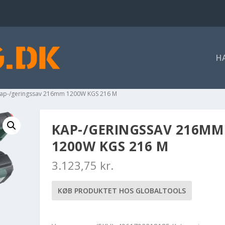
H
Kap-/geringssav 216mm 1200W KGS 216 M
KAP-/GERINGSSAV 216MM
1200W KGS 216 M
3.123,75
kr.
KØB PRODUKTET HOS GLOBALTOOLS