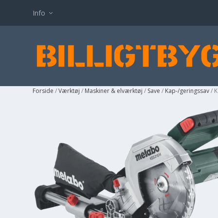
Info
Forside
/
Værktøj
/
Maskiner & elværktøj
/
Save
/
Kap-/geringssav
/ 