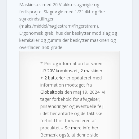
Maskinsæt med 20 V akku-slagnøgle og -
fedtsprøjte. Slagnøgle med 1/2″ 4kt og fire
styrkeindstillinger
(maks./middel/nøglestram/fingerstram).
Ergonomisk greb, hus der beskytter mod slag og
kemikalier og gummi der beskytter maskinen og
overflader. 360-grade
* Pris og information for varen
I-R 20V kombosæt, 2 maskiner
+ 2 batterier
er opdateret med
information modtaget fra
Globaltools
den maj 19, 2024. Vi
tager forbehold for afvigelser,
prisændringer og eventuelle fejl
i det her anførte og de faktiske
forhold hos forhandleren af
produktet –
Se mere info her
.
Bemærk også, at denne side