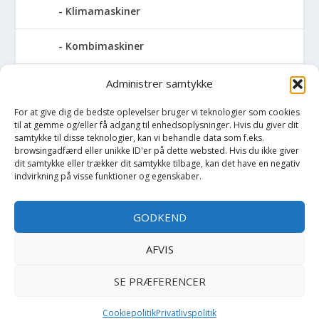
Klimamaskiner
Kombimaskiner
Kompressor
Administrer samtykke
For at give dig de bedste oplevelser bruger vi teknologier som cookies
Pressemaskiner
til at gemme og/eller få adgang til enhedsoplysninger. Hvis du giver dit
samtykke til disse teknologier, kan vi behandle data som f.eks.
Save
browsingadfærd eller unikke ID'er på dette websted. Hvis du ikke giver
dit samtykke eller trækker dit samtykke tilbage, kan det have en negativ
indvirkning på visse funktioner og egenskaber.
Slibemaskiner
GODKEND
Svejser
AFVIS
Søjlebore- & bænkboremaskiner
SE PRÆFERENCER
Cookiepolitik
Privatlivspolitik