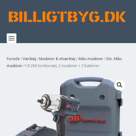
Forside
/
Værktøj
/
Maskiner & elværktøj
/
Akku maskiner
/
Div. Akku
maskiner
/ I-R 20V kombosæt, 2 maskiner + 2 batterier