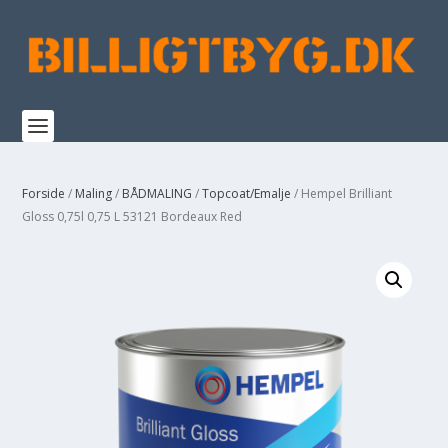
Forside
/
Maling
/
BÅDMALING
/
Topcoat/Emalje
/ Hempel Brilliant
Gloss 0,75l 0,75 L 53121 Bordeaux Red