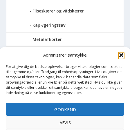
Fliseskærer og vådskærer
Kap-/geringssav
Metalafkorter
Rundsav
Administrer samtykke
For at give dig de bedste oplevelser bruger vi teknologier som cookies
Stationære rundsave
til at gemme og/eller få adgang til enhedsoplysninger. Hvis du giver dit
samtykke til disse teknologier, kan vi behandle data som f.eks.
Stiksave
browsingadfærd eller unikke ID'er på dette websted. Hvis du ikke giver
dit samtykke eller trækker dit samtykke tilbage, kan det have en negativ
indvirkning på visse funktioner og egenskaber.
Slibemaskiner
GODKEND
Svejser
AFVIS
Søjlebore- & bænkboremaskiner