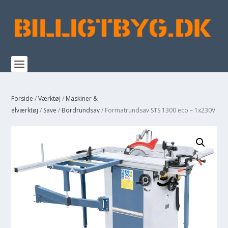
Forside
/
Værktøj
/
Maskiner &
elværktøj
/
Save
/
Bordrundsav
/ Formatrundsav STS 1300 eco – 1x230V