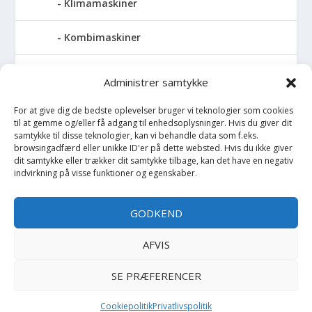
Klimamaskiner
Kombimaskiner
Kompressor
Administrer samtykke
Pressemaskiner
For at give dig de bedste oplevelser bruger vi teknologier som cookies
til at gemme og/eller få adgang til enhedsoplysninger. Hvis du giver dit
samtykke til disse teknologier, kan vi behandle data som f.eks.
Save
browsingadfærd eller unikke ID'er på dette websted. Hvis du ikke giver
dit samtykke eller trækker dit samtykke tilbage, kan det have en negativ
indvirkning på visse funktioner og egenskaber.
Slibemaskiner
Svejser
GODKEND
Søjlebore- & bænkboremaskiner
AFVIS
SE PRÆFERENCER
Copyright BilligtByg.dk -
-
Cookie politik
Privatlivspolitik
Cookiepolitik
Privatlivspolitik