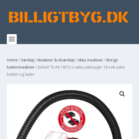
Home
/
Værktøj
/
Maskiner & elværktøj
/
Akku maskiner
/
Øvrige
batterimaskiner
/ Einhell TE-AV 18/15 Li akku askesuger 18 volt uden
batteri og lader