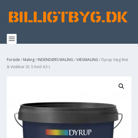
Forside
/
Maling
/
INDENDØRS MALING
/
VÆGMALING
/ Dyrup Væg Mat
& Vaskbar Gl. 5 hvid 4,5 L