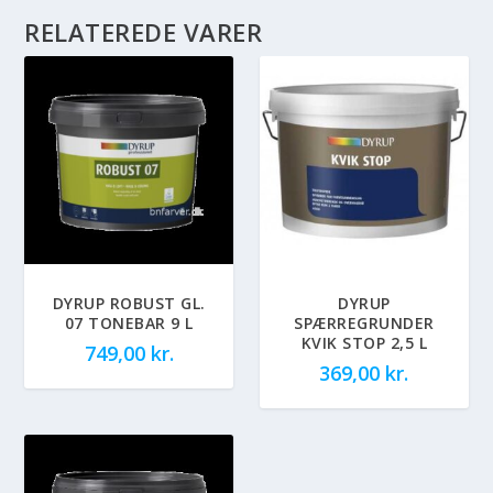
RELATEREDE VARER
DYRUP ROBUST GL.
DYRUP
07 TONEBAR 9 L
SPÆRREGRUNDER
KVIK STOP 2,5 L
749,00
kr.
369,00
kr.