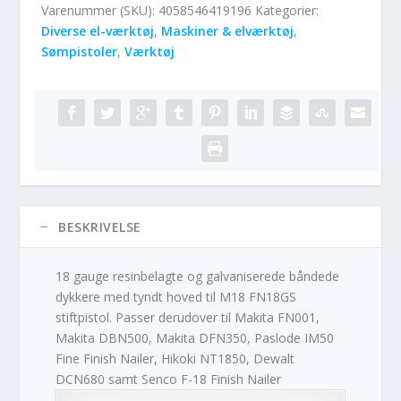
Varenummer (SKU):
4058546419196
Kategorier:
Diverse el-værktøj
,
Maskiner & elværktøj
,
Sømpistoler
,
Værktøj
BESKRIVELSE
18 gauge resinbelagte og galvaniserede båndede
dykkere med tyndt hoved til M18 FN18GS
stiftpistol. Passer derudover til Makita FN001,
Makita DBN500, Makita DFN350, Paslode IM50
Fine Finish Nailer, Hikoki NT1850, Dewalt
DCN680 samt Senco F-18 Finish Nailer