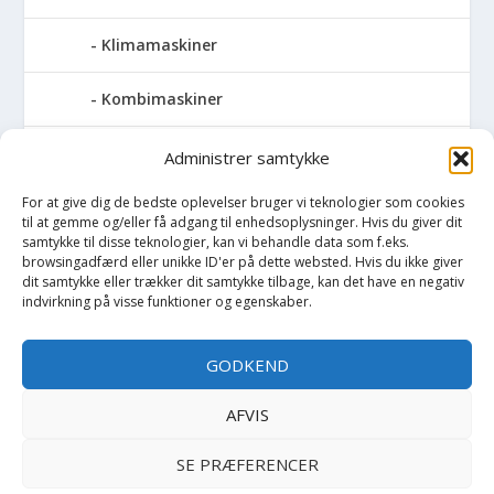
Klimamaskiner
Kombimaskiner
Kompressor
Administrer samtykke
For at give dig de bedste oplevelser bruger vi teknologier som cookies
Pressemaskiner
til at gemme og/eller få adgang til enhedsoplysninger. Hvis du giver dit
samtykke til disse teknologier, kan vi behandle data som f.eks.
Save
browsingadfærd eller unikke ID'er på dette websted. Hvis du ikke giver
dit samtykke eller trækker dit samtykke tilbage, kan det have en negativ
indvirkning på visse funktioner og egenskaber.
Slibemaskiner
GODKEND
Svejser
AFVIS
Søjlebore- & bænkboremaskiner
SE PRÆFERENCER