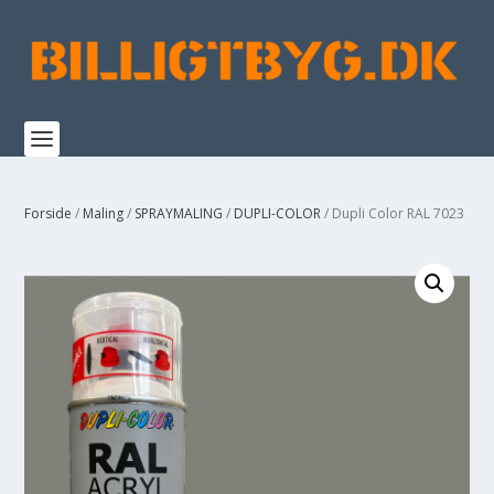
Forside
/
Maling
/
SPRAYMALING
/
DUPLI-COLOR
/ Dupli Color RAL 7023