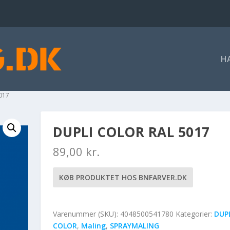
H
5017
DUPLI COLOR RAL 5017
89,00
kr.
KØB PRODUKTET HOS BNFARVER.DK
Varenummer (SKU):
4048500541780
Kategorier:
DUPL
COLOR
,
Maling
,
SPRAYMALING