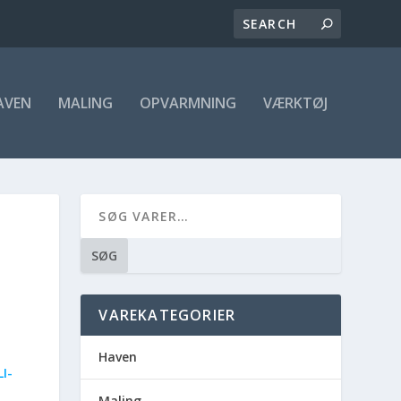
AVEN
MALING
OPVARMNING
VÆRKTØJ
SØG
VAREKATEGORIER
Haven
I-
Maling