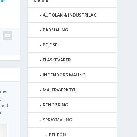
OR
AUTOLAK & INDUSTRILAK
BÅDMALING
BEJDSE
FLASKEVARER
INDENDØRS MALING
MALERVÆRKTØJ
imer
g
RENGØRING
 med
r,
SPRAYMALING
BELTON