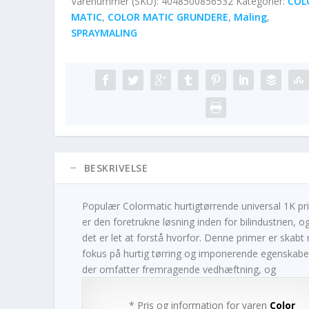
Varenummer (SKU):
4048500856532
Kategorier:
COL
MATIC
,
COLOR MATIC GRUNDERE
,
Maling
,
SPRAYMALING
BESKRIVELSE
Populær Colormatic hurtigtørrende universal 1K pr
er den foretrukne løsning inden for bilindustrien, o
det er let at forstå hvorfor. Denne primer er skabt
fokus på hurtig tørring og imponerende egenskabe
der omfatter fremragende vedhæftning, og
* Pris og information for varen
Color