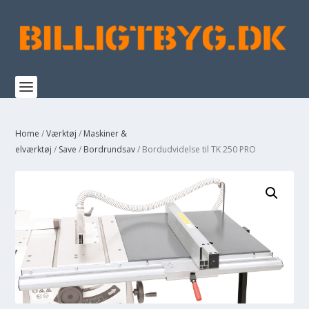
Home
/
Værktøj
/
Maskiner &
elværktøj
/
Save
/
Bordrundsav
/ Bordudvidelse til TK 250 PRO