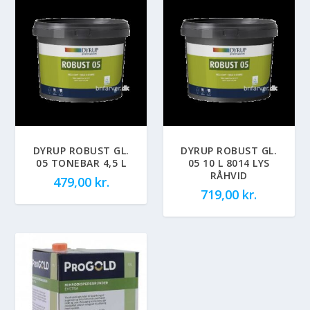
DYRUP ROBUST GL.
DYRUP ROBUST GL.
05 TONEBAR 4,5 L
05 10 L 8014 LYS
RÅHVID
479,00
kr.
719,00
kr.