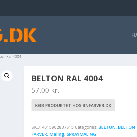
H
lton Ral 4004
BELTON RAL 4004
57,00
kr.
KØB PRODUKTET HOS BNFARVER.DK
SKU:
4015962837515
Categories:
BELTON
,
BELTON 
FARVER
,
Maling
,
SPRAYMALING