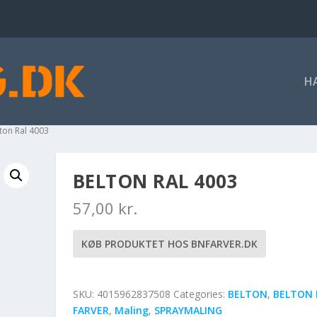
H
lton Ral 4003
BELTON RAL 4003
57,00
kr.
KØB PRODUKTET HOS BNFARVER.DK
SKU:
4015962837508
Categories:
BELTON
,
BELTON 
FARVER
,
Maling
,
SPRAYMALING