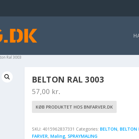
H
lton Ral 3003
BELTON RAL 3003
57,00
kr.
KØB PRODUKTET HOS BNFARVER.DK
SKU:
4015962837331
Categories:
BELTON
,
BELTON 
FARVER
,
Maling
,
SPRAYMALING