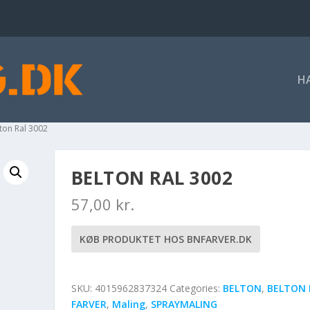
H
lton Ral 3002
BELTON RAL 3002
57,00
kr.
KØB PRODUKTET HOS BNFARVER.DK
SKU:
4015962837324
Categories:
BELTON
,
BELTON 
FARVER
,
Maling
,
SPRAYMALING