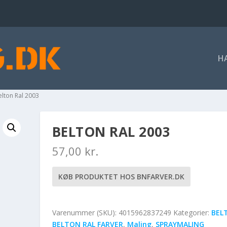
H
elton Ral 2003
BELTON RAL 2003
57,00
kr.
KØB PRODUKTET HOS BNFARVER.DK
Varenummer (SKU):
4015962837249
Kategorier:
BEL
BELTON RAL FARVER
,
Maling
,
SPRAYMALING