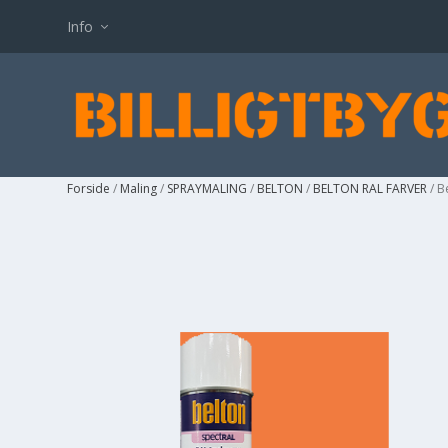
Info
Forside
/
Maling
/
SPRAYMALING
/
BELTON
/
BELTON RAL FARVER
/ B