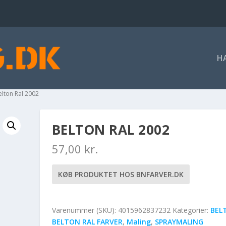
H
elton Ral 2002
BELTON RAL 2002
57,00
kr.
KØB PRODUKTET HOS BNFARVER.DK
Varenummer (SKU):
4015962837232
Kategorier:
BEL
BELTON RAL FARVER
,
Maling
,
SPRAYMALING