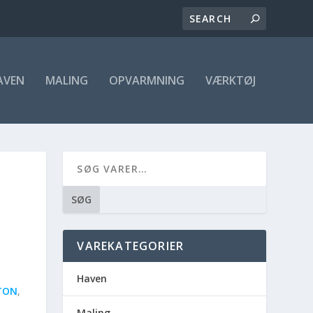
AVEN
MALING
OPVARMNING
VÆRKTØJ
SØG
VAREKATEGORIER
Haven
TON
,
Maling