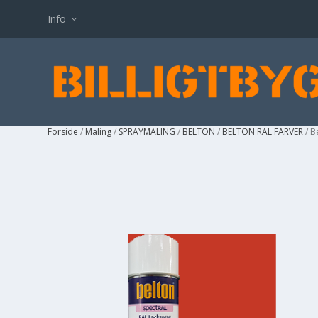
Info
Forside
/
Maling
/
SPRAYMALING
/
BELTON
/
BELTON RAL FARVER
/ B