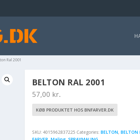
H
lton Ral 2001
BELTON RAL 2001
57,00
kr.
KØB PRODUKTET HOS BNFARVER.DK
SKU:
4015962837225
Categories:
BELTON
,
BELTON 
FARVER
,
Maling
,
SPRAYMALING