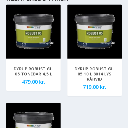
DYRUP ROBUST GL.
DYRUP ROBUST GL.
05 TONEBAR 4,5 L
05 10 L 8014 LYS
RÅHVID
479,00
kr.
719,00
kr.