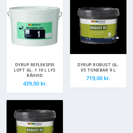
DYRUP REFLEKSFRI
DYRUP ROBUST GL.
LOFT GL. 1 10 L LYS
05 TONEBAR 9 L
RÅHVID
719,00
kr.
439,00
kr.