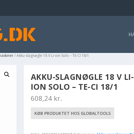
H
maskiner
/ Akku-slagnøgle 18 V Li-ion Solo – TE-CI 18/1
AKKU-SLAGNØGLE 18 V LI-
ION SOLO – TE-CI 18/1
608,24
kr.
KØB PRODUKTET HOS GLOBALTOOLS