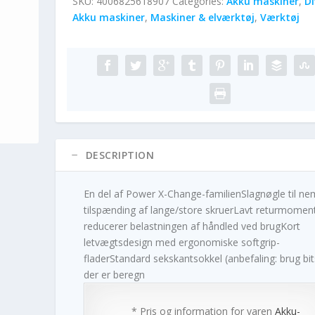
SKU:
4006825618907
Categories:
Akku maskiner
,
Di
Akku maskiner
,
Maskiner & elværktøj
,
Værktøj
DESCRIPTION
En del af Power X-Change-familienSlagnøgle til ne
tilspænding af lange/store skruerLavt returmomen
reducerer belastningen af håndled ved brugKort
letvægtsdesign med ergonomiske softgrip-
fladerStandard sekskantsokkel (anbefaling: brug bit
der er beregn
* Pris og information for varen
Akku-