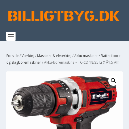
Forside
/
Værktøj
/
Maskiner & elværktøj
/
Akku maskiner
/
Batteri bore
og slagboremaskiner
/ Akku-boremaskine – TC-CD 18/35 Li (1Ã1,5 Ah)