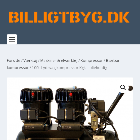
Forside
/
Værktøj
/
Maskiner & elværktøj
/
Kompressor
/
Bærbar
kompressor
/ 100L Lydsvag kompressor Kgk – olieholdig