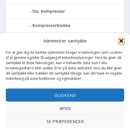
Div. kompressor
Kompressorblokke
Skruekompressor
Administrer samtykke
For at give dig de bedste oplevelser bruger vi teknologier som cookies
Pressemaskiner
til at gemme og/eller få adgang til enhedsoplysninger. Hvis du giver dit
samtykke til disse teknologier, kan vi behandle data som f.eks.
Save
browsingadfærd eller unikke ID'er på dette websted. Hvis du ikke giver
dit samtykke eller trækker dit samtykke tilbage, kan det have en negativ
indvirkning på visse funktioner og egenskaber.
Slibemaskiner
GODKEND
Svejser
AFVIS
Søjlebore- & bænkboremaskiner
SE PRÆFERENCER