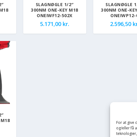
2″
SLAGNØGLE 1/2″
SLAGNØGLE 1
M18
300NM ONE-KEY M18
300NM ONE-KE
ONEIWF12-502X
ONEIWP12-
5.171,00
kr.
2.596,50
kr
2″
 M18
For at give
og/eller få 
teknologier