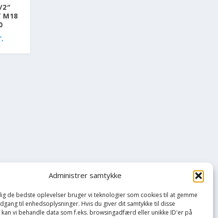
/2″
Y M18
0
.
Administrer samtykke
 dig de bedste oplevelser bruger vi teknologier som cookies til at gemme
adgang til enhedsoplysninger. Hvis du giver dit samtykke til disse
, kan vi behandle data som f.eks. browsingadfærd eller unikke ID'er på