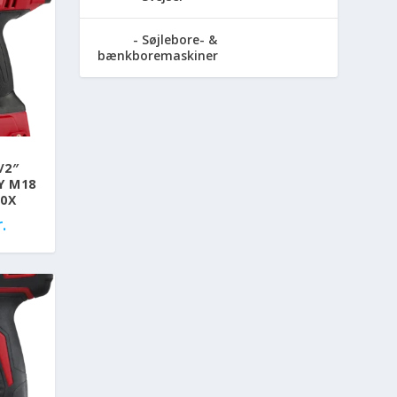
Søjlebore- &
bænkboremaskiner
/2″
Y M18
-0X
.