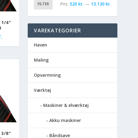
Pris:
520 kr.
—
13.130 kr.
FILTER
1/4″
B
VAREKATEGORIER
.
Haven
Maling
Opvarmning
Værktøj
Maskiner & elværktøj
Akku maskiner
3/8″
Båndsave