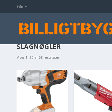
Info
SLAGNØGLER
Viser 1–30 af 68 resultater