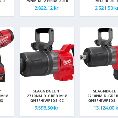
8-0
75NM M12 FIR38-201B
M12 IR-201
2.822,12
kr.
2.521,50
kr
″
SLAGNØGLE 1″
SLAGNØGLE 
 M18
2710NM D-GREB M18
2710NM D-GRE
2X
ONEFHIWF1DS-0C
ONEFHIWF1DS-
9.596,50
kr.
13.124,00
k