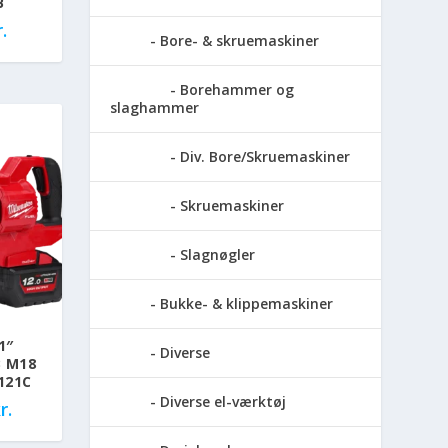
B
.
Bore- & skruemaskiner
Borehammer og
slaghammer
Div. Bore/Skruemaskiner
Skruemaskiner
Slagnøgler
Bukke- & klippemaskiner
1″
Diverse
B M18
121C
Diverse el-værktøj
r.