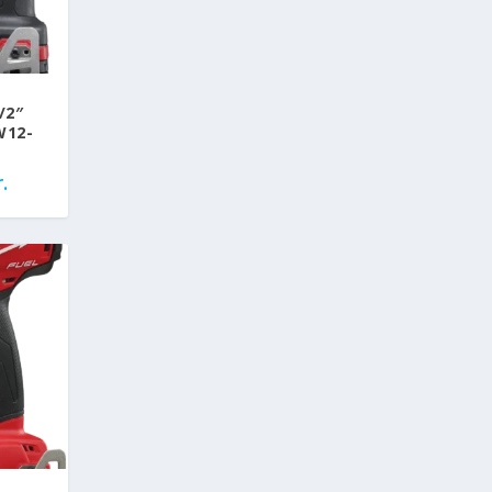
/2″
W12-
.