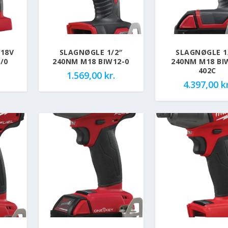
 18V
SLAGNØGLE 1/2″
SLAGNØGLE 1
/0
240NM M18 BIW12-0
240NM M18 BI
402C
1.569,00
kr.
4.397,00
kr