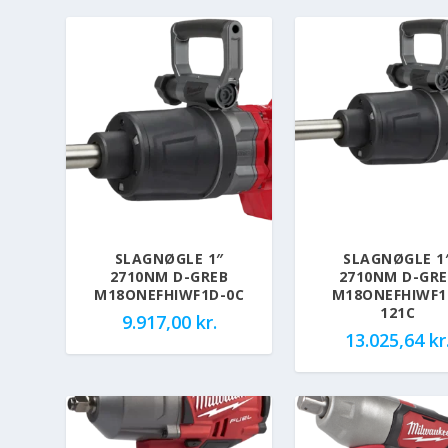
SLAGNØGLE 1″
SLAGNØGLE 1
2710NM D-GREB
2710NM D-GR
M18ONEFHIWF1D-0C
M18ONEFHIWF1
121C
9.917,00
kr.
13.025,64
kr