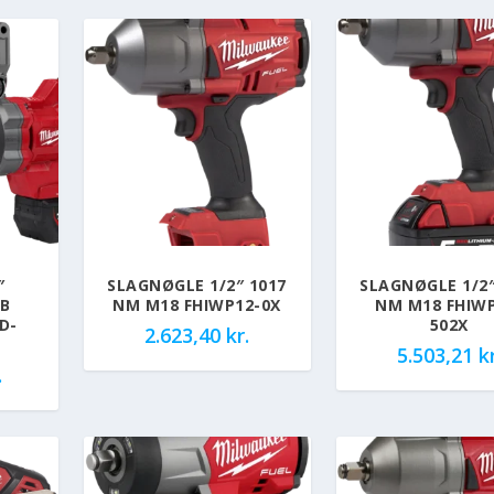
″
SLAGNØGLE 1/2″ 1017
SLAGNØGLE 1/2″
EB
NM M18 FHIWP12-0X
NM M18 FHIWP
D-
502X
2.623,40
kr.
5.503,21
kr
.