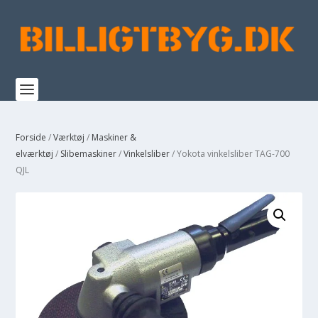
Forside
/
Værktøj
/
Maskiner &
elværktøj
/
Slibemaskiner
/
Vinkelsliber
/ Yokota vinkelsliber TAG-700
QJL