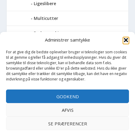
Ligeslibere
Multicutter
Pudsemaskiner
Administrer samtykke
Slibemaskiner til klinger, savblade og
For at give dig de bedste oplevelser bruger vi teknologier som cookies
høvlknive
til at gemme og/eller få adgang til enhedsoplysninger. Hvis du giver dit
samtykke til disse teknologier, kan vi behandle data som f.eks.
Vådsliber
browsingadfærd eller unikke ID'er på dette websted. Hvis du ikke giver
dit samtykke eller trækker dit samtykke tilbage, kan det have en negativ
indvirkning på visse funktioner og egenskaber.
Vinkelsliber
GODKEND
Svejser
AFVIS
Søjlebore- & bænkboremaskiner
SE PRÆFERENCER