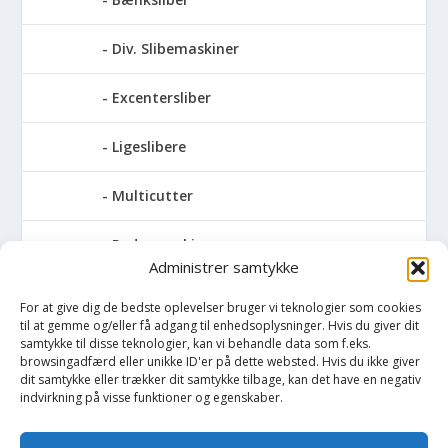
Div. Slibemaskiner
Excentersliber
Ligeslibere
Multicutter
Pudsemaskiner
Administrer samtykke
Slibemaskiner til klinger, savblade og
For at give dig de bedste oplevelser bruger vi teknologier som cookies
høvlknive
til at gemme og/eller få adgang til enhedsoplysninger. Hvis du giver dit
samtykke til disse teknologier, kan vi behandle data som f.eks.
Vådsliber
browsingadfærd eller unikke ID'er på dette websted. Hvis du ikke giver
dit samtykke eller trækker dit samtykke tilbage, kan det have en negativ
indvirkning på visse funktioner og egenskaber.
Vinkelsliber