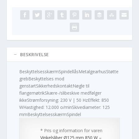
BESKRIVELSE
BeskyttelsesskærmSpindellåsMetalgearhusStøtte
grebBeskyttelses mod
genstartSikkerhedskontaktNøgle til
flangemøtrikSkære-/slibeskive medfølger
ikkeStrømforsyning: 230 V | 50 HzEffekt: 850
WHastighed: 12.000 o/minSkivediameter: 125
mmBeskyttelsesskærmSpindel
* Pris og information for varen
Vinkelsliber Ø125 mm 850 W –