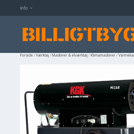
Info
Forside
/
Værktøj
/
Maskiner & elværktøj
/
Klimamaskiner
/
Varmeka