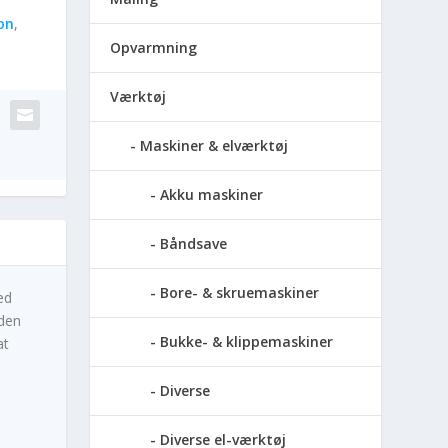
on
,
Opvarmning
Værktøj
Maskiner & elværktøj
Akku maskiner
Båndsave
Bore- & skruemaskiner
ed
 den
Bukke- & klippemaskiner
at
Diverse
Diverse el-værktøj