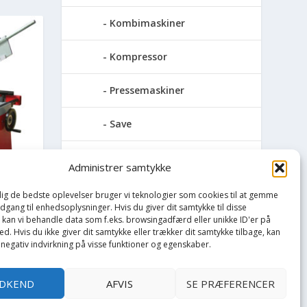
Kombimaskiner
Kompressor
Pressemaskiner
Save
Slibemaskiner
Administrer samtykke
Svejser
 dig de bedste oplevelser bruger vi teknologier som cookies til at gemme
adgang til enhedsoplysninger. Hvis du giver dit samtykke til disse
, kan vi behandle data som f.eks. browsingadfærd eller unikke ID'er på
Søjlebore- &
d. Hvis du ikke giver dit samtykke eller trækker dit samtykke tilbage, kan
1000P
bænkboremaskiner
 negativ indvirkning på visse funktioner og egenskaber.
DKEND
AFVIS
SE PRÆFERENCER