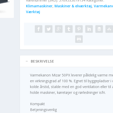
Varenummer (SKU):
5709535079134
Kategorier:
Klimamaskiner
,
Maskiner & elværktøj
,
Varmekan
Værktøj
BESKRIVELSE
Varmekanon Mizar 50PX leverer pålidelig varme m
en virkningsgrad af 100 %. Egnet til byggepladser i
kolde årstid, stalde med en god ventilation eller til 
holde maskiner, køretøjer og rørledninger isfri.
Kompakt
Betjeningsvenlig