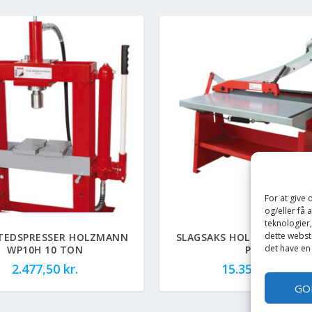
For at give
og/eller få 
teknologier
dette webste
TEDSPRESSER HOLZMANN
SLAGSAKS HOLZMANN BSS
det have en
WP10H 10 TON
PROF
2.477,50
kr.
15.357,50
kr.
GO