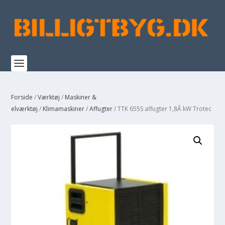
Forside
/
Værktøj
/
Maskiner &
elværktøj
/
Klimamaskiner
/
Affugter
/ TTK 655S affugter 1,8Â kW Trotec