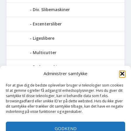
Div. Slibemaskiner
Excentersliber
Ligeslibere
Multicutter
Pudsemaskiner
Administrer samtykke
Slibemaskiner til klinger, savblade og
For at give dig de bedste oplevelser bruger vi teknologier som cookies
høvlknive
til at gemme og/eller få adgang til enhedsoplysninger. Hvis du giver dit
samtykke til disse teknologier, kan vi behandle data som f.eks.
Vådsliber
browsingadfærd eller unikke ID'er på dette websted. Hvis du ikke giver
dit samtykke eller trækker dit samtykke tilbage, kan det have en negativ
indvirkning på visse funktioner og egenskaber.
Vinkelsliber
GODKEND
Svejser