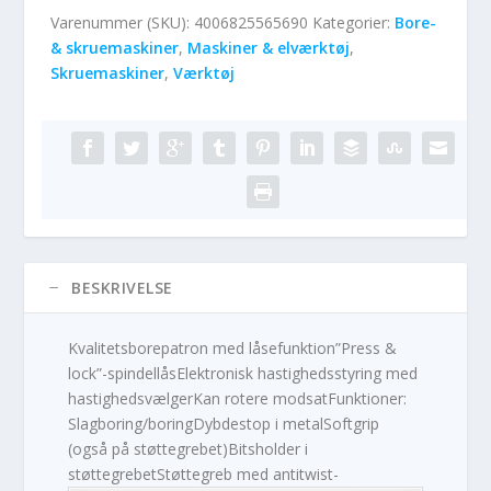
Varenummer (SKU):
4006825565690
Kategorier:
Bore-
& skruemaskiner
,
Maskiner & elværktøj
,
Skruemaskiner
,
Værktøj
BESKRIVELSE
Kvalitetsborepatron med låsefunktion”Press &
lock”-spindellåsElektronisk hastighedsstyring med
hastighedsvælgerKan rotere modsatFunktioner:
Slagboring/boringDybdestop i metalSoftgrip
(også på støttegrebet)Bitsholder i
støttegrebetStøttegreb med antitwist-