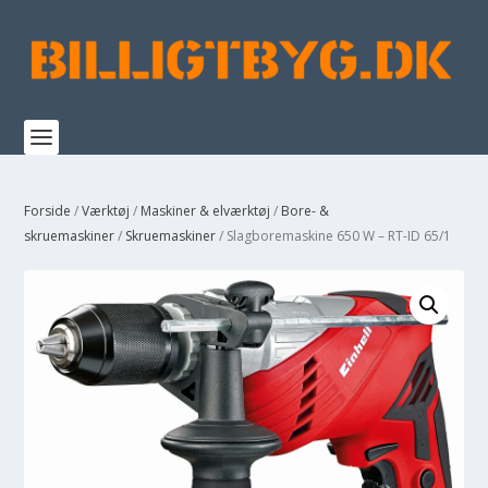
Forside
/
Værktøj
/
Maskiner & elværktøj
/
Bore- &
skruemaskiner
/
Skruemaskiner
/ Slagboremaskine 650 W – RT-ID 65/1