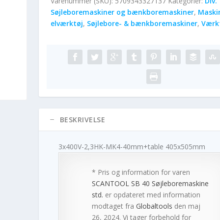
Varenummer (SKU):
5709343327137
Kategorier:
Div.
Søjleboremaskiner og bænkboremaskiner
,
Maski
elværktøj
,
Søjlebore- & bænkboremaskiner
,
Værk
BESKRIVELSE
3x400V-2,3HK-MK4-40mm+table 405x505mm
* Pris og information for varen
SCANTOOL SB 40 Søjleboremaskine
std.
er opdateret med information
modtaget fra
Globaltools
den maj
26, 2024. Vi tager forbehold for