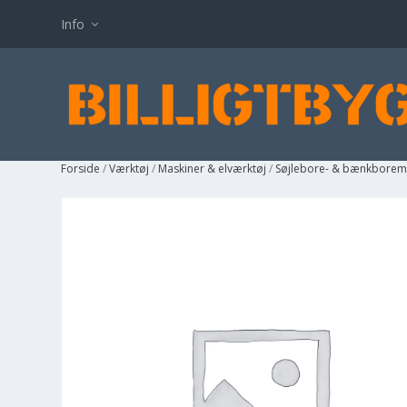
Info
Forside
/
Værktøj
/
Maskiner & elværktøj
/
Søjlebore- & bænkborem