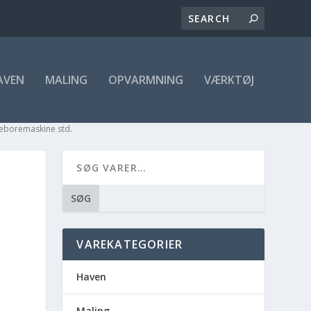
AVEN
MALING
OPVARMNING
VÆRKTØJ
eboremaskine std.
SØG
VAREKATEGORIER
Haven
Maling