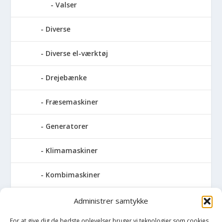
Valser
Diverse
Diverse el-værktøj
Drejebænke
Fræsemaskiner
Generatorer
Klimamaskiner
Kombimaskiner
Kompressor
Administrer samtykke
For at give dig de bedste oplevelser bruger vi teknologier som cookies