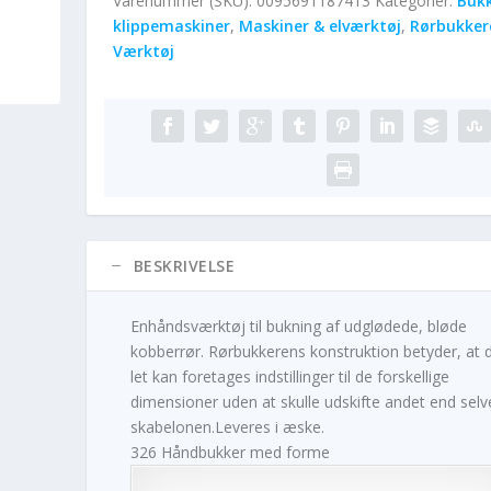
Varenummer (SKU):
0095691187413
Kategorier:
Bukk
klippemaskiner
,
Maskiner & elværktøj
,
Rørbukker
Værktøj
BESKRIVELSE
Enhåndsværktøj til bukning af udglødede, bløde
kobberrør. Rørbukkerens konstruktion betyder, at 
let kan foretages indstillinger til de forskellige
dimensioner uden at skulle udskifte andet end selv
skabelonen.Leveres i æske.
326 Håndbukker med forme