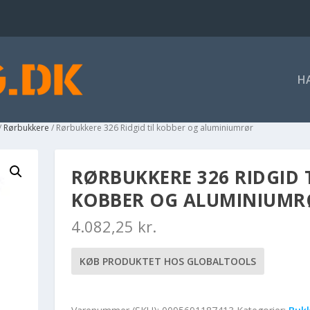
H
/
Rørbukkere
/ Rørbukkere 326 Ridgid til kobber og aluminiumrør
RØRBUKKERE 326 RIDGID 
KOBBER OG ALUMINIUMR
4.082,25
kr.
KØB PRODUKTET HOS GLOBALTOOLS