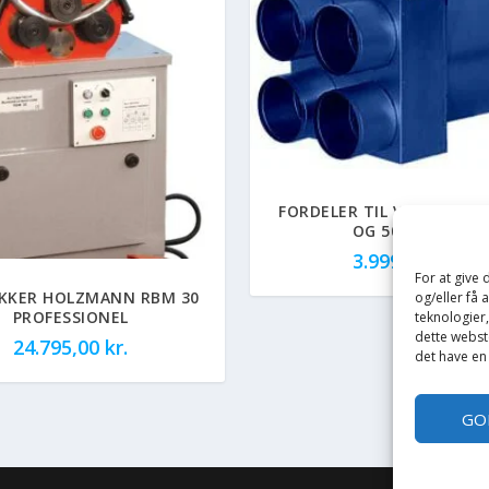
FORDELER TIL VARMEKAN
OG 50 4-VEJS
3.999,00
kr.
For at give
KKER HOLZMANN RBM 30
og/eller få 
PROFESSIONEL
teknologier
dette webste
24.795,00
kr.
det have en
GO