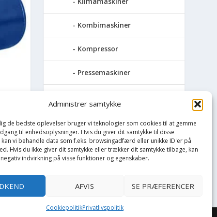
Klimamaskiner
Kombimaskiner
Kompressor
Pressemaskiner
ON 30
Save
Administrer samtykke
Slibemaskiner
 dig de bedste oplevelser bruger vi teknologier som cookies til at gemme
adgang til enhedsoplysninger. Hvis du giver dit samtykke til disse
, kan vi behandle data som f.eks. browsingadfærd eller unikke ID'er på
Svejser
d. Hvis du ikke giver dit samtykke eller trækker dit samtykke tilbage, kan
 negativ indvirkning på visse funktioner og egenskaber.
Søjlebore- &
bænkboremaskiner
DKEND
AFVIS
SE PRÆFERENCER
Cookiepolitik
Privatlivspolitik