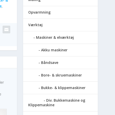
e- &
e
,
Opvarmning
Værktøj
Maskiner & elværktøj
Akku maskiner
Båndsave
Bore- & skruemaskiner
der
Bukke- & klippemaskiner
e
Div. Bukkemaskine og
Klippemaskine