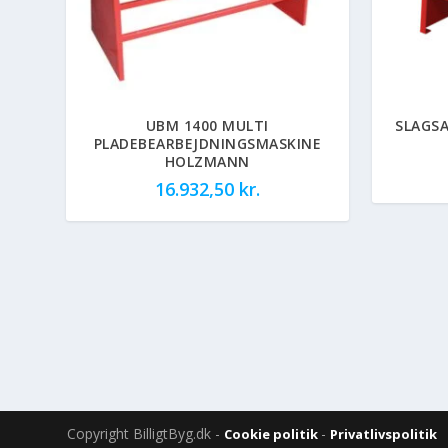
UBM 1400 MULTI
SLAGS
PLADEBEARBEJDNINGSMASKINE
HOLZMANN
16.932,50
kr.
Copyright BilligtByg.dk -
-
Cookie politik
Privatlivspolitik