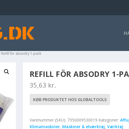
H
 Refill för absodry 1-pack
REFILL FÖR ABSODRY 1-P
35,63
kr.
KØB PRODUKTET HOS GLOBALTOOLS
Varenummer (SKU):
7350009530019
Kategorier:
Affu
Klimamaskiner
,
Maskiner & elværktøj
,
Værktøj