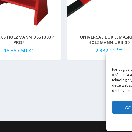
AKS HOLZMANN BSS1000P
UNIVERSAL BUKKEMASK
PROF
HOLZMANN URB 30
15.357,50
kr.
2.382,50
kr.
For at give
og/eller få 
teknologier
dette webste
det have en
GO