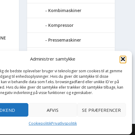
Kombimaskiner
Kompressor
INE
Pressemaskiner
Save
Administrer samtykke
Slibemaskiner
 dig de bedste oplevelser bruger vi teknologier som cookies til at gemme
adgang til enhedsoplysninger. Hvis du giver dit samtykke til disse
, kan vi behandle data som f.eks. browsingadfærd eller unikke ID'er på
Svejser
d. Hvis du ikke giver dit samtykke eller trækker dit samtykke tilbage, kan
 negativ indvirkning på visse funktioner og egenskaber.
Søjlebore- &
bænkboremaskiner
DKEND
AFVIS
SE PRÆFERENCER
Cookiepolitik
Privatlivspolitik