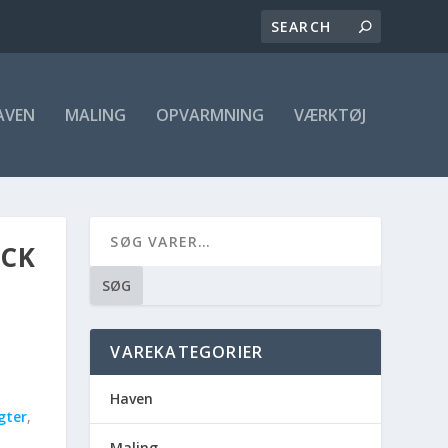
AVEN
MALING
OPVARMNING
VÆRKTØJ
ACK
SØG
VAREKATEGORIER
Haven
gter
,
Maling