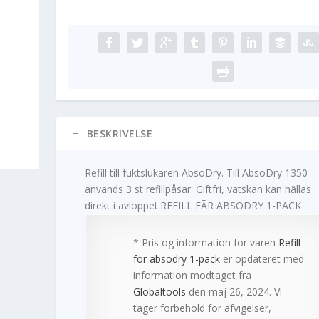
BESKRIVELSE
Refill till fuktslukaren AbsoDry. Till AbsoDry 1350
används 3 st refillpåsar. Giftfri, vätskan kan hällas
direkt i avloppet.REFILL FÃR ABSODRY 1-PACK
* Pris og information for varen
Refill
för absodry 1-pack
er opdateret med
information modtaget fra
Globaltools
den maj 26, 2024. Vi
tager forbehold for afvigelser,